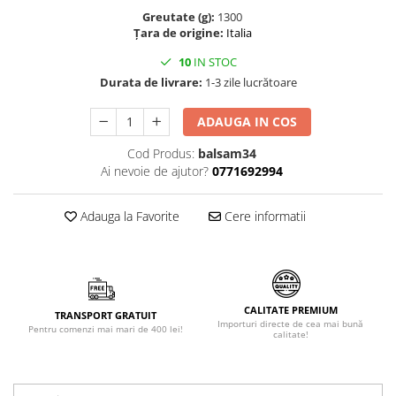
Greutate (g):
1300
Făină italiană
Țara de origine:
Italia
Condimente & Sare
10
IN STOC
Zahăr & Îndulcitori
Durata de livrare:
1-3 zile lucrătoare
Lapte & Condensat
Gran Cucina
ADAUGA IN COS
Creme & Esente
Cod Produs:
balsam34
Paste Italiene
Ai nevoie de ajutor?
0771692994
Orez & Polenta
Adauga la Favorite
Cere informatii
CALITATE PREMIUM
TRANSPORT GRATUIT
Importuri directe de cea mai bună
Pentru comenzi mai mari de 400 lei!
calitate!