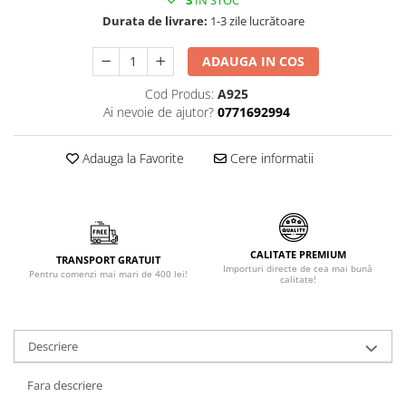
3
IN STOC
Făină italiană
Durata de livrare:
1-3 zile lucrătoare
Condimente & Sare
ADAUGA IN COS
Zahăr & Îndulcitori
Lapte & Condensat
Cod Produs:
A925
Ai nevoie de ajutor?
0771692994
Gran Cucina
Creme & Esente
Adauga la Favorite
Cere informatii
Paste Italiene
Orez & Polenta
CALITATE PREMIUM
TRANSPORT GRATUIT
Importuri directe de cea mai bună
Pentru comenzi mai mari de 400 lei!
calitate!
Descriere
Fara descriere