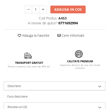
Făină italiană
ADAUGA IN COS
Condimente & Sare
Zahăr & Îndulcitori
Cod Produs:
A453
Ai nevoie de ajutor?
0771692994
Lapte & Condensat
Gran Cucina
Adauga la Favorite
Cere informatii
Creme & Esente
Paste Italiene
Orez & Polenta
CALITATE PREMIUM
TRANSPORT GRATUIT
Importuri directe de cea mai bună
Pentru comenzi mai mari de 400 lei!
calitate!
Descriere
Fara descriere
Review-uri
(0)