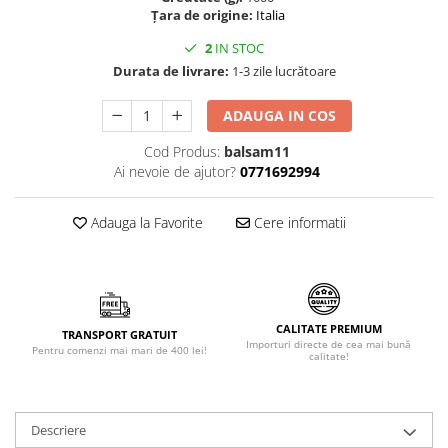
Țara de origine:
Italia
Făină italiană
Condimente & Sare
2
IN STOC
Durata de livrare:
1-3 zile lucrătoare
Zahăr & Îndulcitori
Lapte & Condensat
ADAUGA IN COS
Gran Cucina
Creme & Esente
Cod Produs:
balsam11
Ai nevoie de ajutor?
0771692994
Paste Italiene
Orez & Polenta
Adauga la Favorite
Cere informatii
CALITATE PREMIUM
TRANSPORT GRATUIT
Importuri directe de cea mai bună
Pentru comenzi mai mari de 400 lei!
calitate!
Descriere