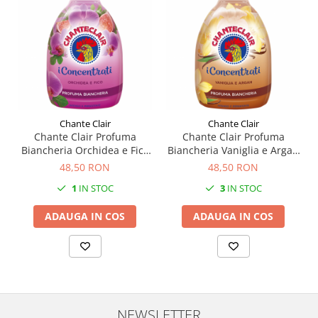
Chante Clair
Chante Clair
Chante Clair Profuma
Chante Clair Profuma
Biancheria Orchidea e Fico
Biancheria Vaniglia e Argan
220ml
220ml
48,50 RON
48,50 RON
1
IN STOC
3
IN STOC
ADAUGA IN COS
ADAUGA IN COS
NEWSLETTER