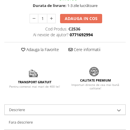
Durata de livrare:
1-3 zile lucrătoare
Făină italiană
Condimente & Sare
ADAUGA IN COS
Zahăr & Îndulcitori
Lapte & Condensat
Cod Produs:
C2536
Ai nevoie de ajutor?
0771692994
Gran Cucina
Creme & Esente
Adauga la Favorite
Cere informatii
Paste Italiene
Orez & Polenta
CALITATE PREMIUM
TRANSPORT GRATUIT
Importuri directe de cea mai bună
Pentru comenzi mai mari de 400 lei!
calitate!
Descriere
Fara descriere