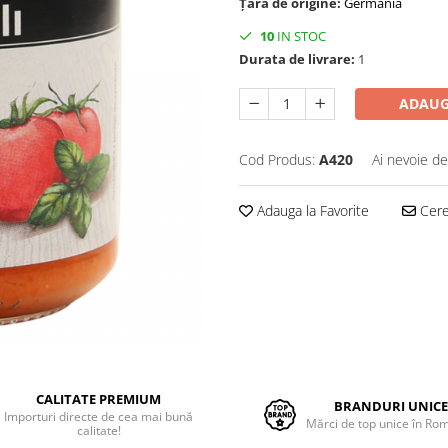
Țara de origine:
Germania
10
IN STOC
Durata de livrare:
1
ADAUG
Cod Produs:
A420
Ai nevoie de
Adauga la Favorite
Cere 
CALITATE PREMIUM
BRANDURI UNIC
Importuri directe de cea mai bună
Mărci de top unice în Ro
calitate!