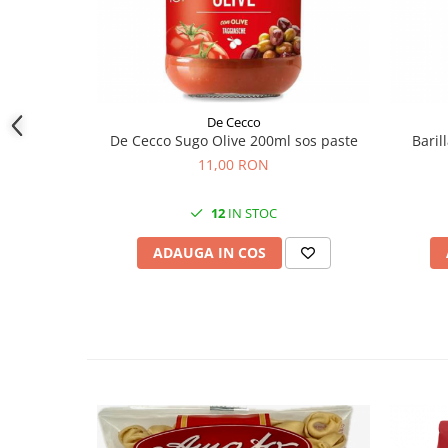
De Cecco
De Cecco Sugo Olive 200ml sos paste
Baril
11,00 RON
12
IN STOC
ADAUGA IN COS