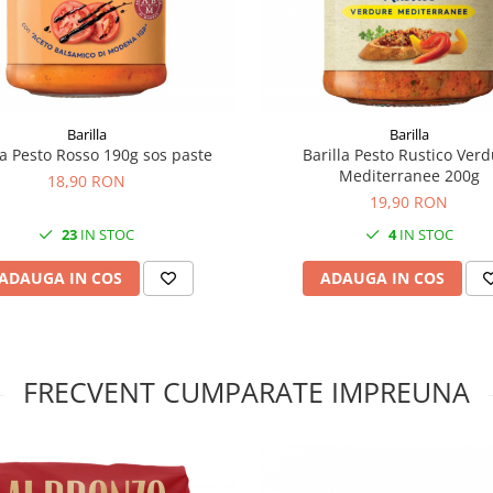
Barilla
Barilla
la Pesto Rosso 190g sos paste
Barilla Pesto Rustico Ver
Mediterranee 200g
18,90 RON
19,90 RON
23
IN STOC
4
IN STOC
ADAUGA IN COS
ADAUGA IN COS
FRECVENT CUMPARATE IMPREUNA