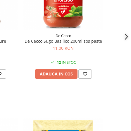
De Cecco
dure
De Cecco Sugo Basilico 200ml sos paste
Barilla Pe
11,00 RON
12
IN STOC
ADAUGA IN COS
AD