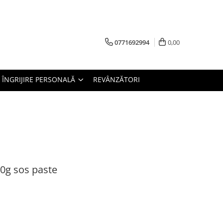
0771692994
0,00
ÎNGRIJIRE PERSONALĂ
REVÂNZĂTORI
90g sos paste