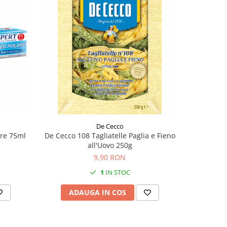
De Cecco
are 75ml
De Cecco 108 Tagliatelle Paglia e Fieno
Hari
all'Uovo 250g
9,90 RON
1
IN STOC
ADAUGA IN COS
AD