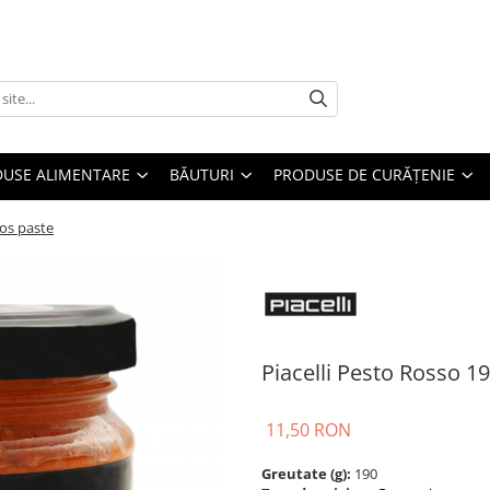
USE ALIMENTARE
BĂUTURI
PRODUSE DE CURĂȚENIE
sos paste
Piacelli Pesto Rosso 1
11,50 RON
Greutate (g):
190