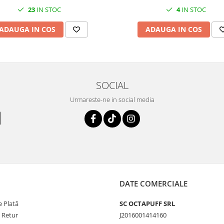
23
IN STOC
4
IN STOC
ADAUGA IN COS
ADAUGA IN COS
SOCIAL
Urmareste-ne in social media
DATE COMERCIALE
 Plată
SC OCTAPUFF SRL
e Retur
J2016001414160