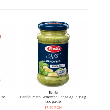
Barilla
dure
Barilla Pesto Genovese Senza Aglio 190g
Barilla Pe
sos paste
17,90 RON