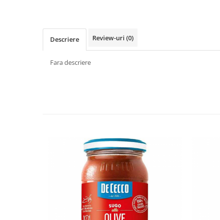
Făină italiană
Condimente & Sare
Zahăr & Îndulcitori
Review-uri
(0)
Descriere
Lapte & Condensat
Gran Cucina
Fara descriere
Creme & Esente
Paste Italiene
Orez & Polenta