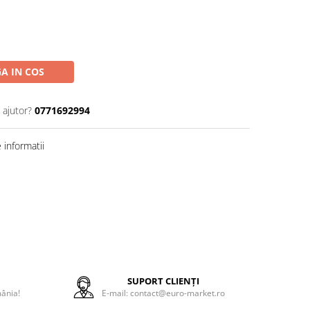
A IN COS
 ajutor?
0771692994
informatii
E
SUPORT CLIENȚI
mânia!
E-mail: contact@euro-market.ro