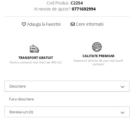
Cod Produs:
C2254
Făină italiană
Ai nevoie de ajutor?
0771692994
Condimente & Sare
Zahăr & Îndulcitori
Adauga la Favorite
Cere informatii
Lapte & Condensat
Gran Cucina
Creme & Esente
Paste Italiene
CALITATE PREMIUM
TRANSPORT GRATUIT
Importuri directe de cea mai bună
Orez & Polenta
Pentru comenzi mai mari de 400 lei!
calitate!
Descriere
Fara descriere
Review-uri
(0)