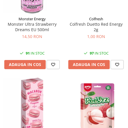
Monster Energy
Colfresh
Monster Ultra Strawberry
Colfresh Duetto Red Energy
Dreams EU 500ml
2g
14,50 RON
1,00 RON
91
IN STOC
97
IN STOC
ADAUGA IN COS
ADAUGA IN COS