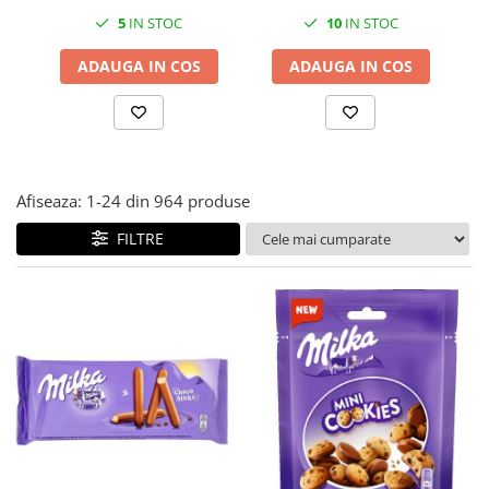
5
IN STOC
10
IN STOC
ADAUGA IN COS
ADAUGA IN COS
Afiseaza:
1-
24
din
964
produse
FILTRE