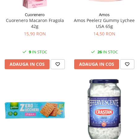
Cuorenero
Amos
Cuorenero Macaron Fragola
Amos Peelerz Gummy Lychee
42g
USA 65g
15,90 RON
14,50 RON
9
IN STOC
26
IN STOC
ADAUGA IN COS
ADAUGA IN COS