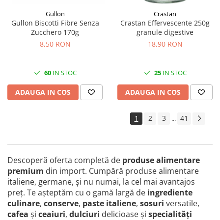
Gullon
Crastan
Gullon Biscotti Fibre Senza
Crastan Effervescente 250g
Zucchero 170g
granule digestive
8,50 RON
18,90 RON
60
IN STOC
25
IN STOC
ADAUGA IN COS
ADAUGA IN COS
1
2
3
41
...
Descoperă oferta completă de
produse alimentare
premium
din import. Cumpără produse alimentare
italiene, germane, și nu numai, la cel mai avantajos
preţ. Te așteptăm cu o gamă largă de
ingrediente
culinare
,
conserve
,
paste italiene
,
sosuri
versatile,
cafea
și
ceaiuri
,
dulciuri
delicioase și
specialităţi