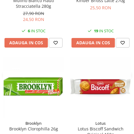
Mulino Bianco Flauti
Kinder Brioss Latte 270g
Stracciatella 280g
25,50 RON
27,90 RON
24,50 RON
6
IN STOC
19
IN STOC
ADAUGA IN COS
ADAUGA IN COS
Brooklyn
Lotus
Brooklyn Clorophilla 26g
Lotus Biscoff Sandwich