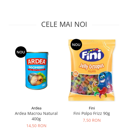
Făină italiană
Condimente & Sare
Zahăr & Îndulcitori
CELE MAI NOI
Lapte & Condensat
Gran Cucina
Creme & Esente
NOU
Paste Italiene
NOU
Orez & Polenta
Ardea
Fini
Ardea Macrou Natural
S
Fini Polpo Frizz 90g
400g
7,50 RON
14,50 RON