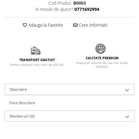
Cod Produs:
B0003
Făină italiană
Ai nevoie de ajutor?
0771692994
Condimente & Sare
Zahăr & Îndulcitori
Adauga la Favorite
Cere informatii
Lapte & Condensat
Gran Cucina
Creme & Esente
Paste Italiene
CALITATE PREMIUM
TRANSPORT GRATUIT
Importuri directe de cea mai bună
Orez & Polenta
Pentru comenzi mai mari de 400 lei!
calitate!
Descriere
Fara descriere
Review-uri
(0)