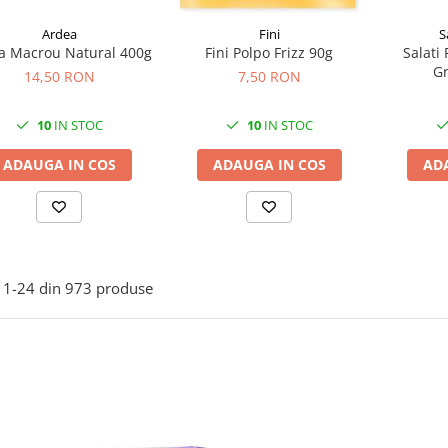
Ardea
S
Fini
a Macrou Natural 400g
Salati 
Fini Polpo Frizz 90g
Gr
14,50 RON
7,50 RON
10
IN STOC
10
IN STOC
ADAUGA IN COS
AD
ADAUGA IN COS
1-
24
din
973
produse