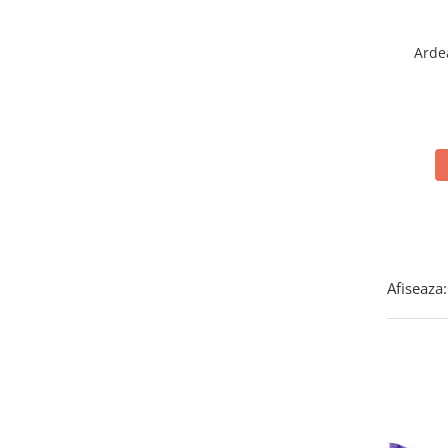
Bonomi
(4)
Brioschi
(2)
Arde
Brooklyn
(3)
Bulgari
(2)
Cafe Hag
(2)
Calve'
(3)
Cameo
(9)
Campiello
(2)
Cannamela
(13)
Capri
(1)
Caputo
(4)
Chupa Chups
(1)
Afiseaza:
Cirio
(2)
Citres
(8)
Colfresh
(1)
Conf. Santa Rosa
(7)
Contorno
(3)
Crastan
(6)
Cuorenero
(2)