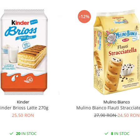
-12%
Kinder
Mulino Bianco
inder Brioss Latte 270g
Mulino Bianco Flauti Stracciat
25,50 RON
27,90 RON
24,50 RON
20
IN STOC
8
IN STOC