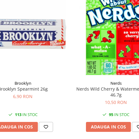
Brooklyn
Nerds
Brooklyn Spearmint 26g
Nerds Wild Cherry & Waterm
46.7g
6,90 RON
10,50 RON
113
IN STOC
95
IN STOC
ADAUGA IN COS
ADAUGA IN COS