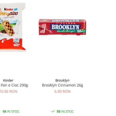
Kinder
Brooklyn
Ki
 Pan e Cioc 290g
Brooklyn Cinnamon 26g
Kinder Brio
25,50 RON
6,90 RON
25,5
18
IN STOC
55
IN STOC
20