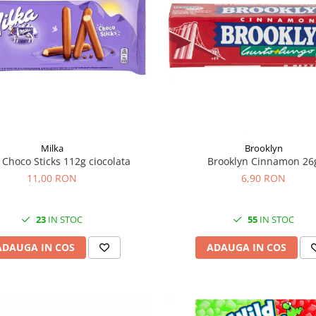
Milka
Brooklyn
 Choco Sticks 112g ciocolata
Brooklyn Cinnamon 26
11,00 RON
6,90 RON
23
IN STOC
55
IN STOC
ADAUGA IN COS
ADAUGA IN COS