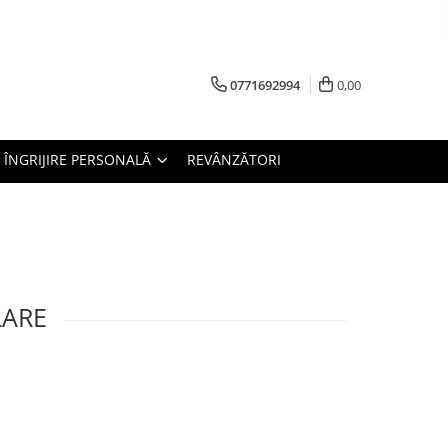
0771692994
0,00
ÎNGRIJIRE PERSONALĂ
REVÂNZĂTORI
LARE