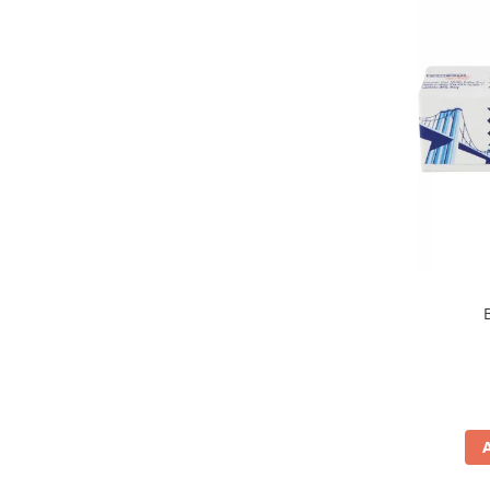
Dufour
(5)
Elah
(3)
Elledi Lago
(2)
Etnafrutti
(1)
Falcone
(5)
Feiny Biscuits
(5)
Ferrero
(6)
Fida
(5)
Fini
(14)
Flis
(1)
Fruittella
(1)
Gardin
(1)
Garofalo
(5)
Gastone Lago
(5)
Geber
(1)
Gina
(1)
Gina Originale
(1)
Good Puglia
(4)
Gourmet
(1)