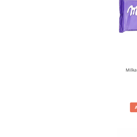
Curtiriso
(2)
D'Amico
(4)
Dais
(1)
Danish Butter Cookies
(1)
De Cecco
(34)
Del Monte
(1)
Delicius
(5)
DeSantis
(2)
Di Bari
(1)
Di Gennaro
(6)
Milka
Di Leo
(1)
Dietorelle
(2)
Divella
(20)
Doemi
(4)
Don Carlo
(1)
Don Fernando
(3)
Donzella
(2)
Doria
(3)
Drogheria e Alimentari
(7)
Dubai Style
(1)