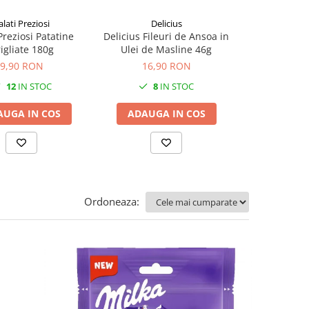
alati Preziosi
Delicius
Di
Preziosi Patatine
Delicius Fileuri de Ansoa in
Di Bari Tagli
igliate 180g
Ulei de Masline 46g
2
9,90 RON
16,90 RON
13,9
12
IN STOC
8
IN STOC
12
AUGA IN COS
ADAUGA IN COS
ADAUGA
Ordoneaza: