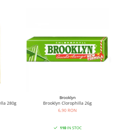
Brooklyn
ella 280g
Brooklyn Clorophilla 26g
6,90 RON
110
IN STOC