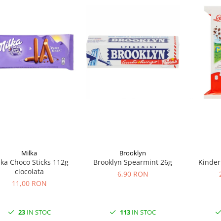
Milka
Brooklyn
lka Choco Sticks 112g
Brooklyn Spearmint 26g
Kinder
ciocolata
6,90 RON
11,00 RON
23
IN STOC
113
IN STOC