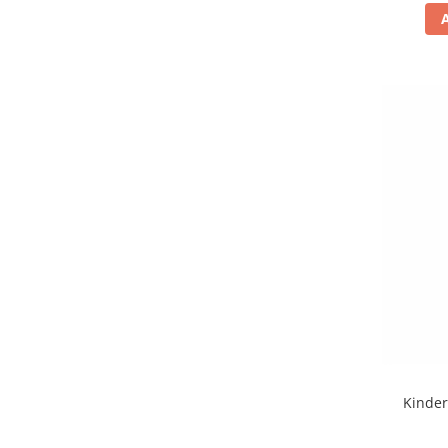
La Fiammante
(1)
La Mole
(1)
La Sassellese
(1)
Lago
(1)
Lay's
(13)
Le Veneziane
(2)
Le Veneziene
(1)
Liking
(4)
Loacker
(17)
Lotte
(4)
Lotus
(5)
Loyd
(1)
M&M's
(1)
Mado
(3)
Maille
(1)
Maitre Truffout
(2)
Maja
(2)
Kinder
Malteser
(1)
Mare Aperto
(1)