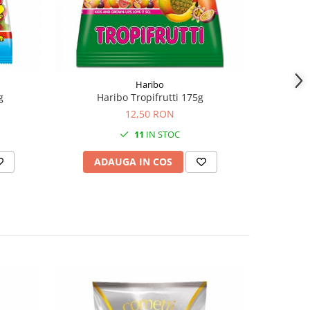
Haribo
g
Haribo Tropifrutti 175g
Haribo
12,50 RON
11
IN STOC
ADAUGA IN COS
AD