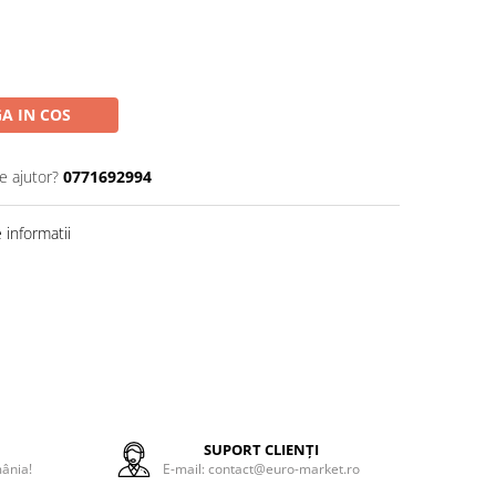
A IN COS
e ajutor?
0771692994
informatii
E
SUPORT CLIENȚI
mânia!
E-mail: contact@euro-market.ro