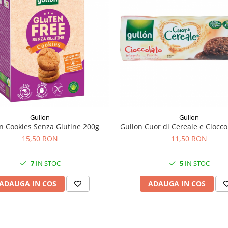
Gullon
Gullon
n Cookies Senza Glutine 200g
Gullon Cuor di Cereale e Ciocco
15,50 RON
11,50 RON
7
IN STOC
5
IN STOC
ADAUGA IN COS
ADAUGA IN COS