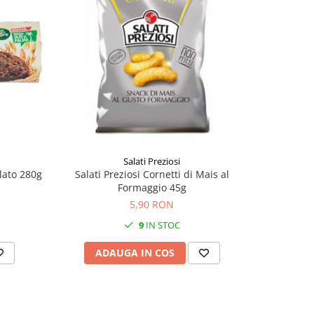
Salati Preziosi
lato 280g
Salati Preziosi Cornetti di Mais al
San Be
Formaggio 45g
5,90 RON
9
IN STOC
ADAUGA IN COS
AD