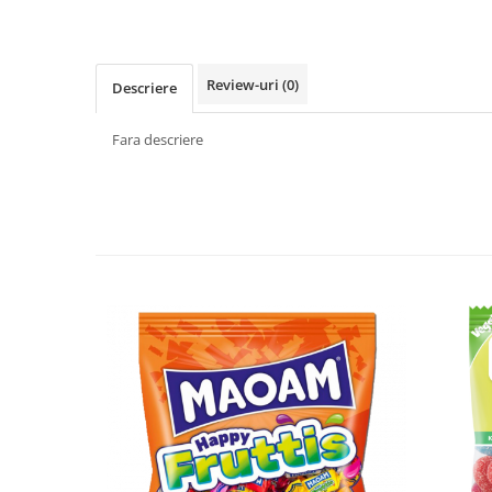
Făină italiană
Condimente & Sare
Zahăr & Îndulcitori
Review-uri
(0)
Descriere
Lapte & Condensat
Gran Cucina
Fara descriere
Creme & Esente
Paste Italiene
Orez & Polenta