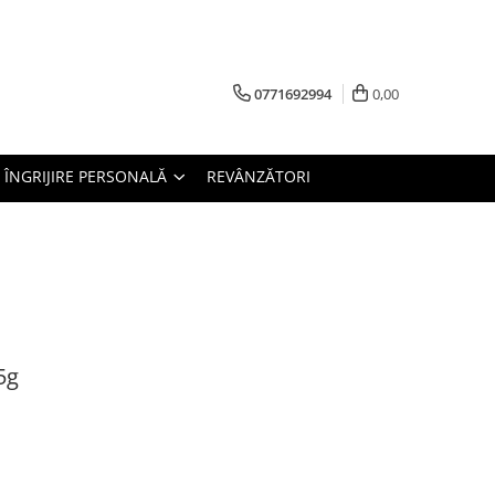
0771692994
0,00
ÎNGRIJIRE PERSONALĂ
REVÂNZĂTORI
5g