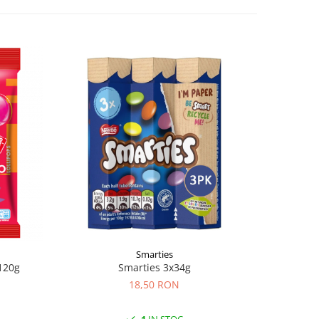
Smarties
120g
Smarties 3x34g
Peeler
18,50 RON