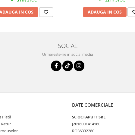
31
IN STOC
32
IN STOC
ADAUGA IN COS
ADAUGA IN COS
SOCIAL
Urmareste-ne in social media
DATE COMERCIALE
 Plată
SC OCTAPUFF SRL
e Retur
J2016001414160
Produselor
RO36332280