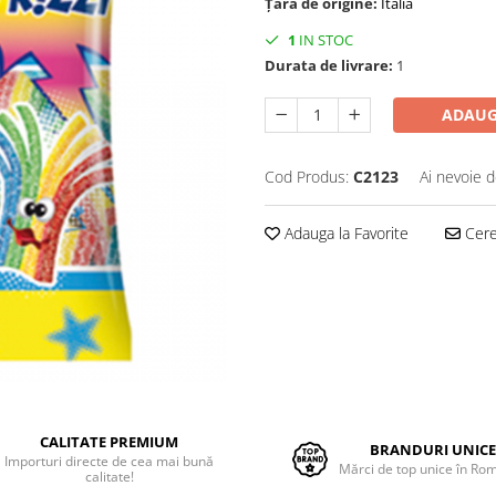
Țara de origine:
Italia
1
IN STOC
Durata de livrare:
1
ADAUG
Cod Produs:
C2123
Ai nevoie d
Adauga la Favorite
Cere 
CALITATE PREMIUM
BRANDURI UNIC
Importuri directe de cea mai bună
Mărci de top unice în Ro
calitate!