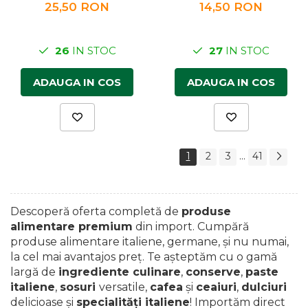
25,50 RON
14,50 RON
26
IN STOC
27
IN STOC
ADAUGA IN COS
ADAUGA IN COS
...
1
2
3
41
Descoperă oferta completă de
produse
alimentare premium
din import. Cumpără
produse alimentare italiene, germane, și nu numai,
la cel mai avantajos preţ. Te așteptăm cu o gamă
largă de
ingrediente culinare
,
conserve
,
paste
italiene
,
sosuri
versatile,
cafea
și
ceaiuri
,
dulciuri
delicioase și
specialităţi italiene
! Importăm direct