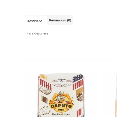
Făină italiană
Condimente & Sare
Zahăr & Îndulcitori
Review-uri
(0)
Descriere
Lapte & Condensat
Gran Cucina
Fara descriere
Creme & Esente
Paste Italiene
Orez & Polenta