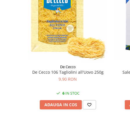
De Cecco
De Cecco 106 Tagliolini all'Uovo 250g
Sale
9,90 RON
6
IN STOC
ADAUGA IN COS