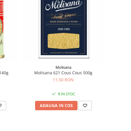
Molisana
140g
Molisana 621 Cous Cous 500g
Mut
11,50 RON
1
IN STOC
ADAUGA IN COS
AD