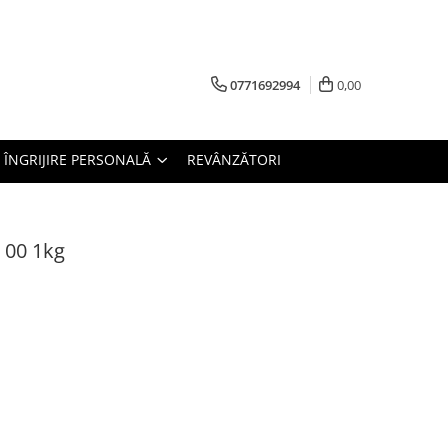
0771692994
0,00
ÎNGRIJIRE PERSONALĂ
REVÂNZĂTORI
 00 1kg