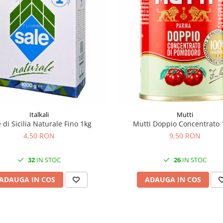
Italkali
Mutti
 di Sicilia Naturale Fino 1kg
Mutti Doppio Concentrato 
4,50 RON
9,50 RON
32
IN STOC
26
IN STOC
ADAUGA IN COS
ADAUGA IN COS