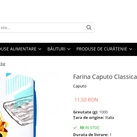
USE ALIMENTARE
BĂUTURI
PRODUSE DE CURĂȚENIE
1kg
Farina Caputo Classica
Caputo
11,50 RON
Greutate (g):
1000
Țara de origine:
Italia
10
IN STOC
Durata de livrare:
1