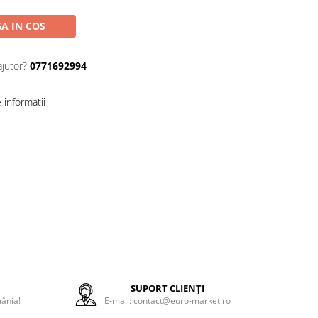
A IN COS
ajutor?
0771692994
informatii
E
SUPORT CLIENȚI
mânia!
E-mail: contact@euro-market.ro