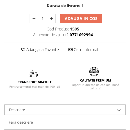
Durata de livrare:
1
Făină italiană
Condimente & Sare
ADAUGA IN COS
Zahăr & Îndulcitori
Lapte & Condensat
Cod Produs:
1505
Ai nevoie de ajutor?
0771692994
Gran Cucina
Creme & Esente
Adauga la Favorite
Cere informatii
Paste Italiene
Orez & Polenta
CALITATE PREMIUM
TRANSPORT GRATUIT
Importuri directe de cea mai bună
Pentru comenzi mai mari de 400 lei!
calitate!
Descriere
Fara descriere