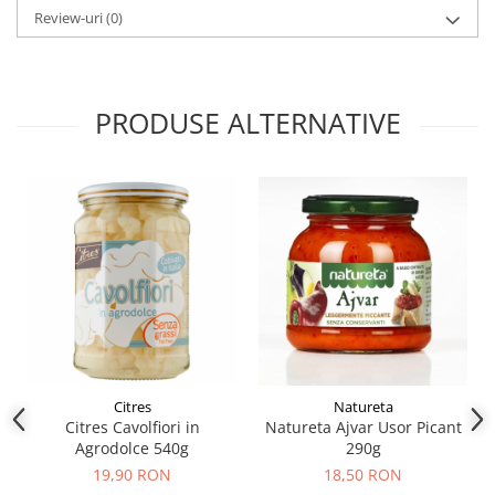
Review-uri
(0)
PRODUSE ALTERNATIVE
Citres
Natureta
Citres Cavolfiori in
Natureta Ajvar Usor Picant
Agrodolce 540g
290g
19,90 RON
18,50 RON