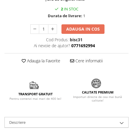
Făină italiană
2
IN STOC
Condimente & Sare
Durata de livrare:
1
Zahăr & Îndulcitori
ADAUGA IN COS
Lapte & Condensat
Gran Cucina
Cod Produs:
bisc31
Creme & Esente
Ai nevoie de ajutor?
0771692994
Paste Italiene
Adauga la Favorite
Cere informatii
Orez & Polenta
CALITATE PREMIUM
TRANSPORT GRATUIT
Importuri directe de cea mai bună
Pentru comenzi mai mari de 400 lei!
calitate!
Descriere