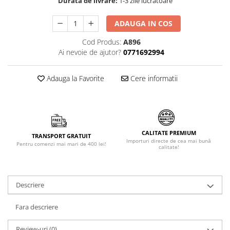
Durata de livrare:
1-3 zile lucrătoare
Făină italiană
ADAUGA IN COS
Condimente & Sare
Zahăr & Îndulcitori
Cod Produs:
A896
Lapte & Condensat
Ai nevoie de ajutor?
0771692994
Gran Cucina
Creme & Esente
Adauga la Favorite
Cere informatii
Paste Italiene
Orez & Polenta
CALITATE PREMIUM
TRANSPORT GRATUIT
Importuri directe de cea mai bună
Pentru comenzi mai mari de 400 lei!
calitate!
Descriere
Fara descriere
Review-uri
(0)