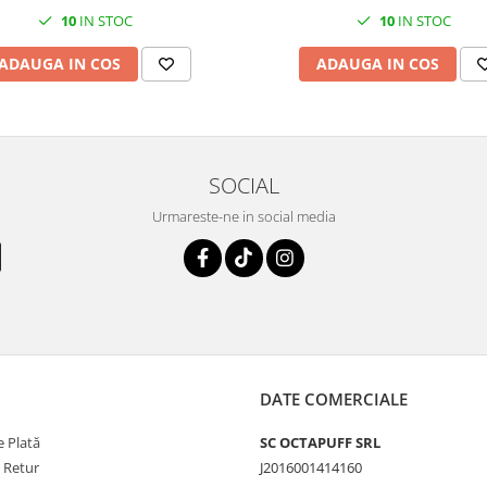
10
IN STOC
10
IN STOC
ADAUGA IN COS
ADAUGA IN COS
SOCIAL
Urmareste-ne in social media
DATE COMERCIALE
 Plată
SC OCTAPUFF SRL
e Retur
J2016001414160