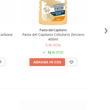
Pasta del Capitano
 Carbone
Pasta del Capitano Collutorio Zenzero
Listerin
400ml
9,90 RON
12
IN STOC
ADAUGA IN COS
AD