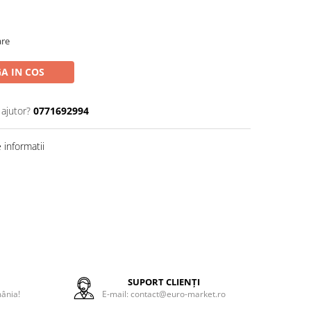
are
A IN COS
 ajutor?
0771692994
informatii
E
SUPORT CLIENȚI
mânia!
E-mail: contact@euro-market.ro