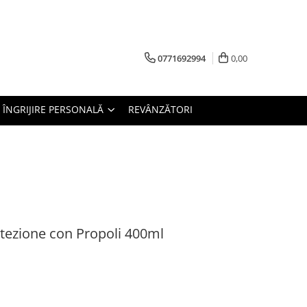
0771692994
0,00
ÎNGRIJIRE PERSONALĂ
REVÂNZĂTORI
otezione con Propoli 400ml