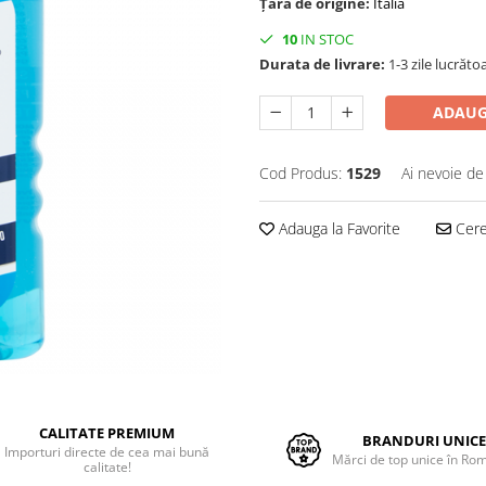
Țara de origine:
Italia
10
IN STOC
Durata de livrare:
1-3 zile lucrăto
ADAUG
Cod Produs:
1529
Ai nevoie de
Adauga la Favorite
Cere 
CALITATE PREMIUM
BRANDURI UNIC
Importuri directe de cea mai bună
Mărci de top unice în Ro
calitate!