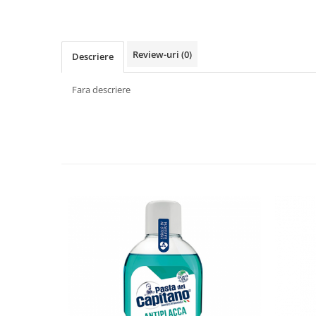
Făină italiană
Condimente & Sare
Zahăr & Îndulcitori
Review-uri
(0)
Descriere
Lapte & Condensat
Gran Cucina
Fara descriere
Creme & Esente
Paste Italiene
Orez & Polenta