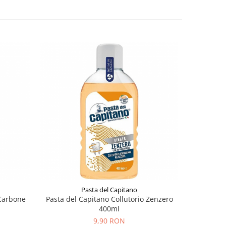
Pasta del Capitano
 Carbone
Pasta del Capitano Collutorio Zenzero
Listerin
400ml
9,90 RON