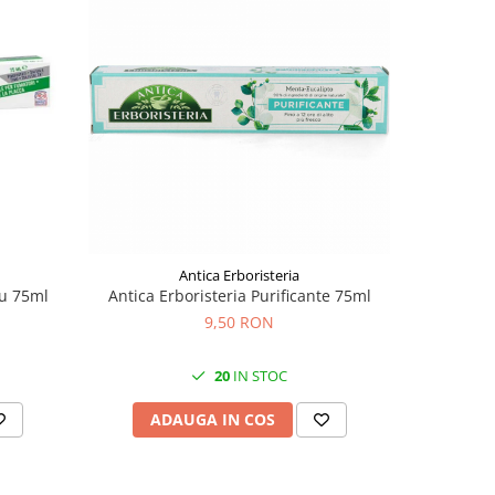
Antica Erboristeria
ru 75ml
Antica Erboristeria Purificante 75ml
9,50 RON
20
IN STOC
ADAUGA IN COS
AD