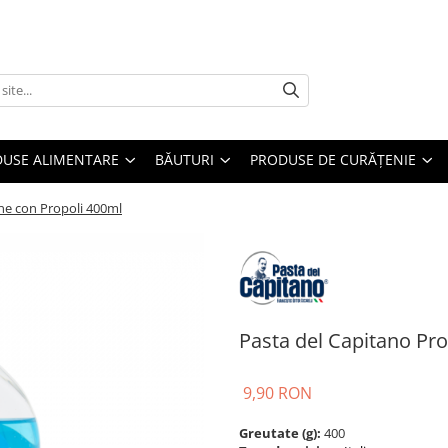
USE ALIMENTARE
BĂUTURI
PRODUSE DE CURĂȚENIE
ne con Propoli 400ml
Pasta del Capitano Pr
9,90 RON
Greutate (g):
400