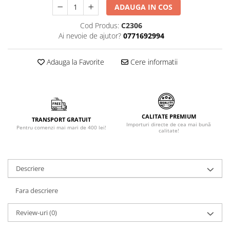
ADAUGA IN COS
Făină italiană
Condimente & Sare
Cod Produs:
C2306
Ai nevoie de ajutor?
0771692994
Zahăr & Îndulcitori
Lapte & Condensat
Adauga la Favorite
Cere informatii
Gran Cucina
Creme & Esente
Paste Italiene
Orez & Polenta
CALITATE PREMIUM
TRANSPORT GRATUIT
Importuri directe de cea mai bună
Pentru comenzi mai mari de 400 lei!
calitate!
Descriere
Fara descriere
Review-uri
(0)