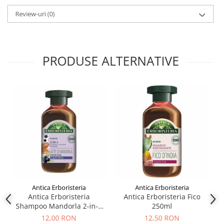
Review-uri
(0)
PRODUSE ALTERNATIVE
Antica Erboristeria
Antica Erboristeria
Antica Erboristeria
Antica Erboristeria Fico
Shampoo Mandorla 2-in-1
250ml
Nutriente 250ml
12,00 RON
12,50 RON