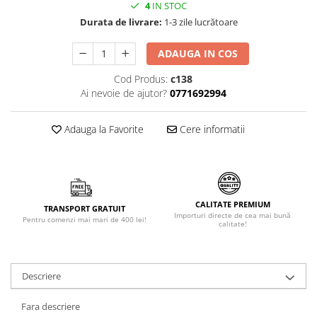
4
IN STOC
Făină italiană
Durata de livrare:
1-3 zile lucrătoare
Condimente & Sare
Zahăr & Îndulcitori
ADAUGA IN COS
Lapte & Condensat
Cod Produs:
c138
Gran Cucina
Ai nevoie de ajutor?
0771692994
Creme & Esente
Paste Italiene
Adauga la Favorite
Cere informatii
Orez & Polenta
CALITATE PREMIUM
TRANSPORT GRATUIT
Importuri directe de cea mai bună
Pentru comenzi mai mari de 400 lei!
calitate!
Descriere
Fara descriere