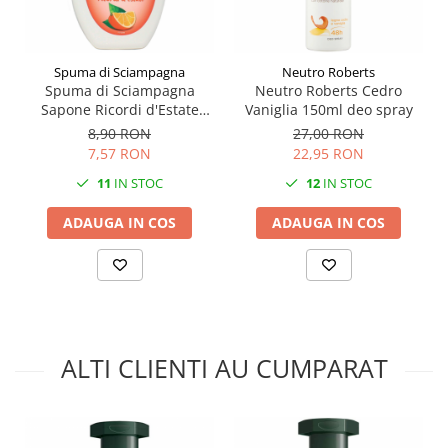
Spuma di Sciampagna
Neutro Roberts
Spuma di Sciampagna
Neutro Roberts Cedro
Sapone Ricordi d'Estate
Vaniglia 150ml deo spray
250ml
8,90 RON
27,00 RON
7,57 RON
22,95 RON
11
IN STOC
12
IN STOC
ADAUGA IN COS
ADAUGA IN COS
ALTI CLIENTI AU CUMPARAT