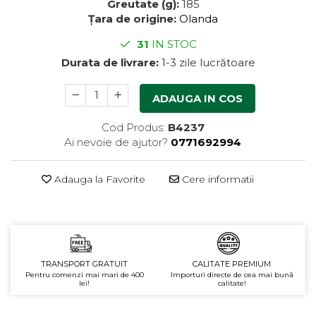
Greutate (g):
185
Făină italiană
Țara de origine:
Olanda
Condimente & Sare
31
IN STOC
Zahăr & Îndulcitori
Durata de livrare:
1-3 zile lucrătoare
Lapte & Condensat
Gran Cucina
ADAUGA IN COS
Creme & Esente
Paste Italiene
Cod Produs:
B4237
Ai nevoie de ajutor?
0771692994
Orez & Polenta
Adauga la Favorite
Cere informatii
TRANSPORT GRATUIT
CALITATE PREMIUM
Pentru comenzi mai mari de 400
Importuri directe de cea mai bună
lei!
calitate!