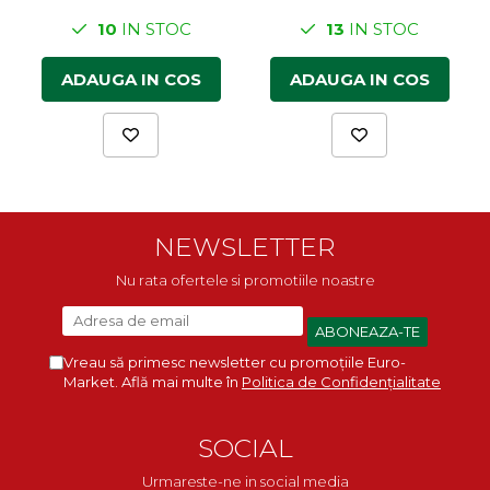
10
IN STOC
13
IN STOC
ADAUGA IN COS
ADAUGA IN COS
NEWSLETTER
Nu rata ofertele si promotiile noastre
Vreau să primesc newsletter cu promoțiile Euro-
Market. Află mai multe în
Politica de Confidențialitate
SOCIAL
Urmareste-ne in social media