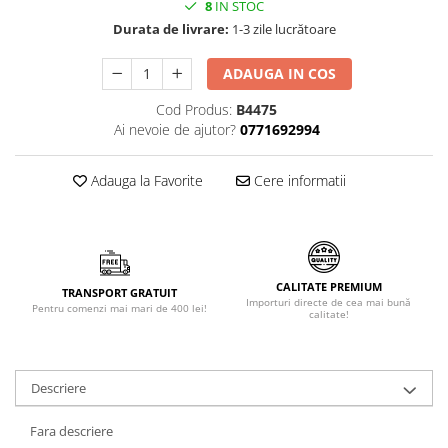
8
IN STOC
Făină italiană
Durata de livrare:
1-3 zile lucrătoare
Condimente & Sare
Zahăr & Îndulcitori
ADAUGA IN COS
Lapte & Condensat
Cod Produs:
B4475
Gran Cucina
Ai nevoie de ajutor?
0771692994
Creme & Esente
Paste Italiene
Adauga la Favorite
Cere informatii
Orez & Polenta
CALITATE PREMIUM
TRANSPORT GRATUIT
Importuri directe de cea mai bună
Pentru comenzi mai mari de 400 lei!
calitate!
Descriere
Fara descriere