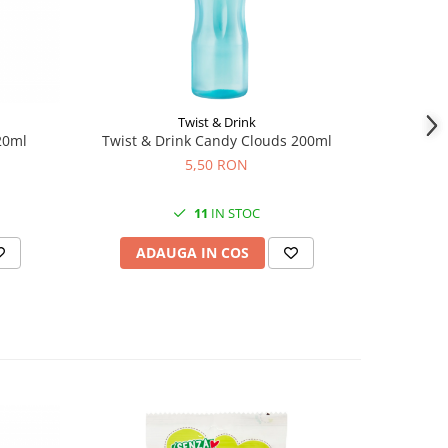
Twist & Drink
20ml
Twist & Drink Candy Clouds 200ml
Twist 
5,50 RON
11
IN STOC
ADAUGA IN COS
AD