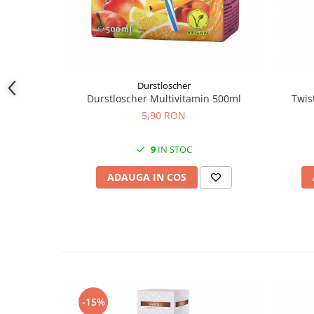
Durstloscher
Durstloscher Multivitamin 500ml
Twis
5,90 RON
9
IN STOC
ADAUGA IN COS
-15%