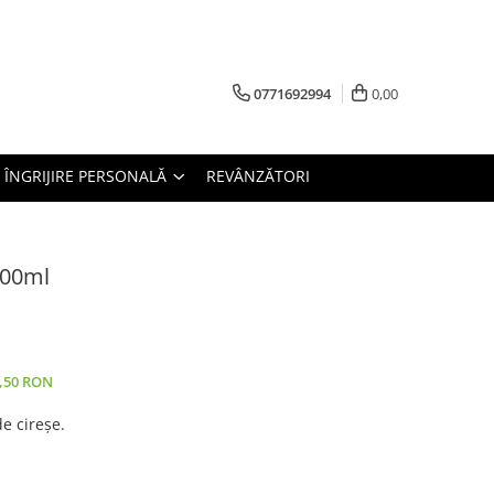
0771692994
0,00
ÎNGRIJIRE PERSONALĂ
REVÂNZĂTORI
200ml
0,50 RON
e cireșe.