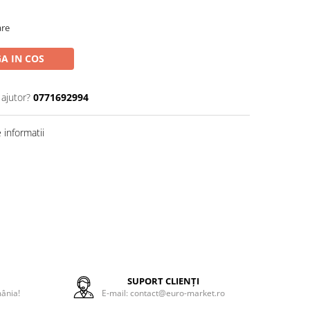
are
A IN COS
 ajutor?
0771692994
informatii
E
SUPORT CLIENȚI
mânia!
E-mail: contact@euro-market.ro