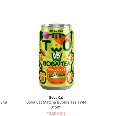
Boba Cat
20ml
Boba Cat Matcha Bubble Tea TWN
Fa
315ml
10,50 RON