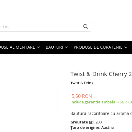
USE ALIMENTARE
BĂUTURI
PRODUSE DE CURĂȚENIE
Twist & Drink Cherry 
Twist & Drink
5,50 RON
Include garantia ambalaj - SGR - 
Băutură răcoritoare cu aromă d
Greutate (g):
200
Țara de origine:
Austria