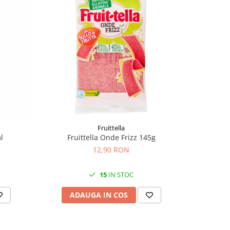
Fruittella
l
Fruittella Onde Frizz 145g
Don Fe
12,90 RON
15
IN STOC
ADAUGA IN COS
AD