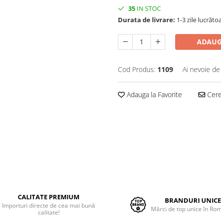
35
IN STOC
Durata de livrare:
1-3 zile lucrăto
ADAUG
Cod Produs:
1109
Ai nevoie de
Adauga la Favorite
Cere 
CALITATE PREMIUM
BRANDURI UNIC
Importuri directe de cea mai bună
Mărci de top unice în Ro
calitate!