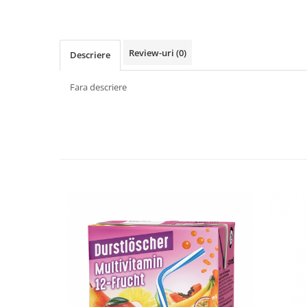
Făină italiană
Condimente & Sare
Zahăr & Îndulcitori
Review-uri
(0)
Descriere
Lapte & Condensat
Gran Cucina
Fara descriere
Creme & Esente
Paste Italiene
Orez & Polenta