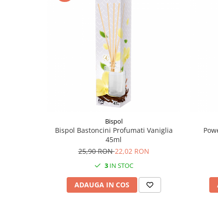
Bispol
Bispol Bastoncini Profumati Vaniglia
Powe
45ml
25,90 RON
22,02 RON
3
IN STOC
ADAUGA IN COS