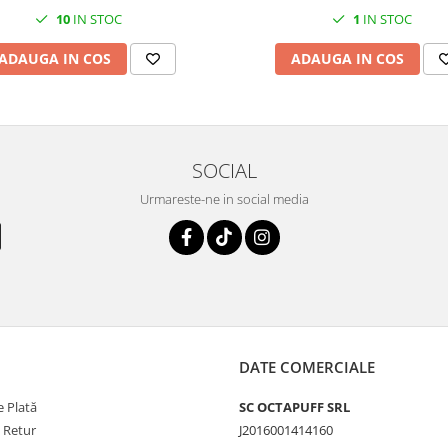
10
IN STOC
1
IN STOC
ADAUGA IN COS
ADAUGA IN COS
SOCIAL
Urmareste-ne in social media
DATE COMERCIALE
 Plată
SC OCTAPUFF SRL
e Retur
J2016001414160