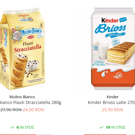
Mulino Bianco
Kinder
ianco Flauti Stracciatella 280g
Kinder Brioss Latte 27
27,90 RON
24,50 RON
25,50 RON
6
IN STOC
19
IN STOC