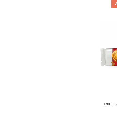
La Mole
(1)
La Sassellese
(1)
Lago
(1)
Lay's
(13)
Le Veneziane
(2)
Le Veneziene
(1)
Liking
(4)
Loacker
(17)
Lotte
(4)
Lotus
(5)
Loyd
(1)
M&M's
(1)
Mado
(3)
Maille
(1)
Maitre Truffout
(2)
Maja
(2)
Malteser
(1)
Lotus B
Mare Aperto
(1)
Matilde Vicenzi
(18)