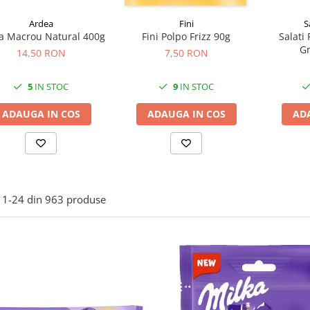
Ardea
S
Fini
a Macrou Natural 400g
Salati 
Fini Polpo Frizz 90g
Gr
14,50 RON
7,50 RON
5
IN STOC
9
IN STOC
ADAUGA IN COS
AD
ADAUGA IN COS
1-
24
din
963
produse