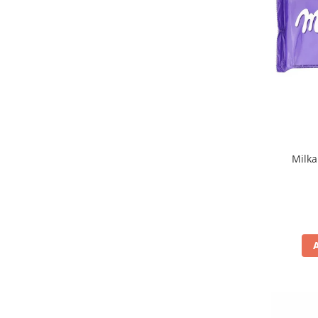
D'Amico
(4)
Dais
(1)
Danish Butter Cookies
(1)
De Cecco
(34)
Del Monte
(1)
Delicius
(5)
DeSantis
(2)
Di Bari
(1)
Di Gennaro
(6)
Di Leo
(1)
Milka
Dietorelle
(2)
Divella
(20)
Doemi
(4)
Don Carlo
(1)
Don Fernando
(3)
Donzella
(2)
Doria
(3)
Drogheria e Alimentari
(7)
Dubai Style
(1)
Dufour
(5)