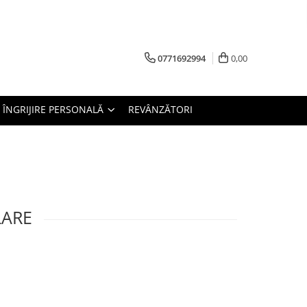
0771692994
0,00
ÎNGRIJIRE PERSONALĂ
REVÂNZĂTORI
LARE