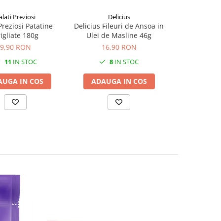
alati Preziosi
Delicius
Di
Preziosi Patatine
Delicius Fileuri de Ansoa in
Di Bari Tagli
igliate 180g
Ulei de Masline 46g
2
9,90 RON
16,90 RON
13,9
11
IN STOC
8
IN STOC
12
AUGA IN COS
ADAUGA IN COS
ADAUGA