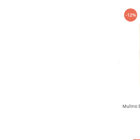
Grisbi
(1)
Gullon
(31)
-12%
Haribo
(37)
Haribo Maoam
(2)
Herbamelle
(5)
Hero
(9)
Hopla
(1)
Hopla'
(1)
Italkali
(3)
Ivanka
(6)
K-Peelz
(1)
Katjes
(4)
Kellogg's
(2)
Kimbo
(1)
Kinder
(9)
Mulino B
KitKat
(2)
Knorr
(9)
La Dispensa
(1)
La Doria
(2)
La Fiammante
(1)