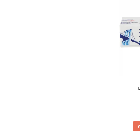
Elah
(3)
Elledi Lago
(2)
Etnafrutti
(1)
Falcone
(5)
Feiny Biscuits
(5)
Ferrero
(5)
Fida
(5)
Fini
(14)
Flis
(1)
Fruittella
(1)
Gardin
(1)
Garofalo
(5)
Gastone Lago
(5)
Geber
(1)
Gina
(1)
Gina Originale
(1)
Good Puglia
(4)
Gourmet
(1)
Grazie Sicilia
(3)