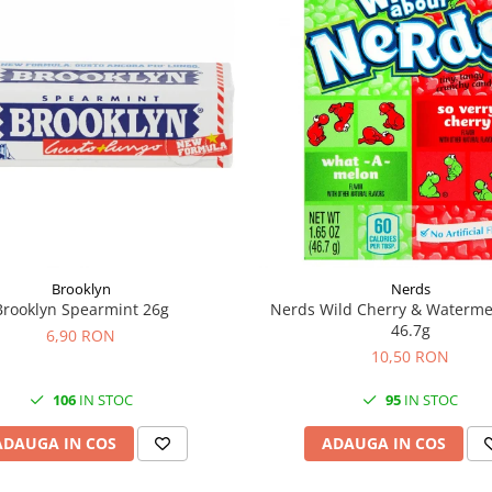
Brooklyn
Nerds
Brooklyn Spearmint 26g
Nerds Wild Cherry & Waterm
46.7g
6,90 RON
10,50 RON
106
IN STOC
95
IN STOC
ADAUGA IN COS
ADAUGA IN COS