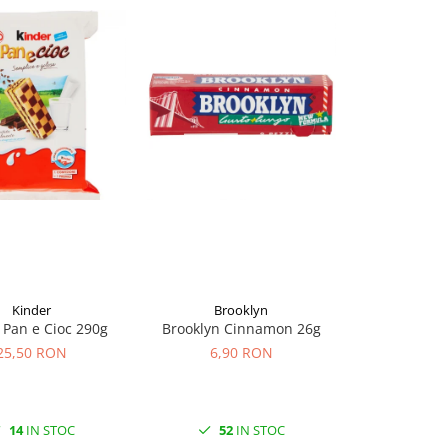
Kinder
Brooklyn
Ki
 Pan e Cioc 290g
Brooklyn Cinnamon 26g
Kinder Brio
25,50 RON
6,90 RON
25,5
14
IN STOC
52
IN STOC
19