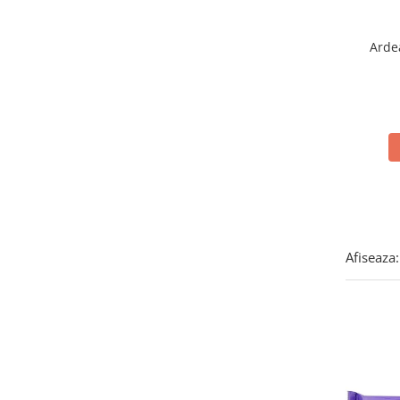
Brioschi
(2)
Brooklyn
(3)
Arde
Bulgari
(2)
Cafe Hag
(2)
Calve'
(3)
Cameo
(9)
Campiello
(2)
Cannamela
(13)
Capri
(1)
Caputo
(4)
Chupa Chups
(1)
Cirio
(2)
Afiseaza:
Citres
(8)
Colfresh
(1)
Conf. Santa Rosa
(7)
Contorno
(3)
Crastan
(6)
Cuorenero
(2)
Curtiriso
(2)