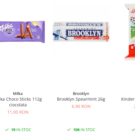
Milka
Brooklyn
lka Choco Sticks 112g
Brooklyn Spearmint 26g
Kinder
ciocolata
6,90 RON
11,00 RON
19
IN STOC
106
IN STOC