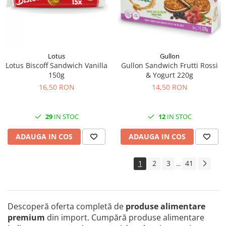
Lotus
Gullon
Lotus Biscoff Sandwich Vanilla
Gullon Sandwich Frutti Rossi
150g
& Yogurt 220g
16,50 RON
14,50 RON
29
IN STOC
12
IN STOC
ADAUGA IN COS
ADAUGA IN COS
1
2
3
41
...
Descoperă oferta completă de
produse alimentare
premium
din import. Cumpără produse alimentare