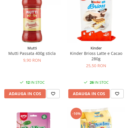
Mutti
Kinder
Mutti Passata 400g sticla
Kinder Brioss Latte e Cacao
280g
9,90 RON
25,50 RON
12
IN STOC
26
IN STOC
ADAUGA IN COS
ADAUGA IN COS
-16%