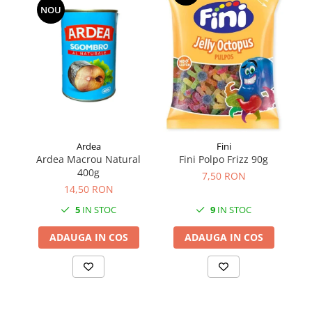
NOU
Făină italiană
Condimente & Sare
Zahăr & Îndulcitori
Lapte & Condensat
Gran Cucina
Creme & Esente
Paste Italiene
Orez & Polenta
Ardea
Fini
Ardea Macrou Natural
S
Fini Polpo Frizz 90g
400g
7,50 RON
14,50 RON
5
IN STOC
9
IN STOC
ADAUGA IN COS
ADAUGA IN COS