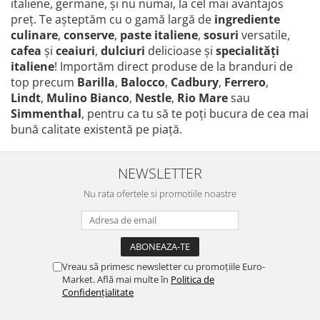
italiene, germane, și nu numai, la cel mai avantajos
preţ. Te așteptăm cu o gamă largă de
ingrediente
culinare
,
conserve
,
paste italiene
,
sosuri
versatile,
cafea
și
ceaiuri
,
dulciuri
delicioase și
specialităţi
italiene
! Importăm direct produse de la branduri de
top precum
Barilla
,
Balocco
,
Cadbury
,
Ferrero
,
Lindt
,
Mulino Bianco
,
Nestle
,
Rio Mare
sau
Simmenthal
, pentru ca tu să te poţi bucura de cea mai
bună calitate existentă pe piaţă.
NEWSLETTER
Nu rata ofertele si promotiile noastre
Vreau să primesc newsletter cu promoțiile Euro-
Market. Află mai multe în
Politica de
Confidențialitate