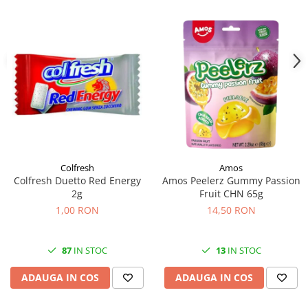
Colfresh
Amos
Colfresh Duetto Red Energy
Amos Peelerz Gummy Passion
2g
Fruit CHN 65g
1,00 RON
14,50 RON
87
IN STOC
13
IN STOC
ADAUGA IN COS
ADAUGA IN COS