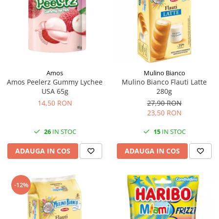
Amos
Mulino Bianco
Amos Peelerz Gummy Lychee
Mulino Bianco Flauti Latte
USA 65g
280g
14,50 RON
27,90 RON
23,50 RON
26
IN STOC
15
IN STOC
ADAUGA IN COS
ADAUGA IN COS
-12%