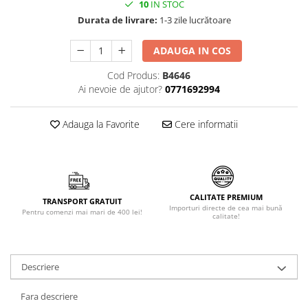
10
IN STOC
Făină italiană
Durata de livrare:
1-3 zile lucrătoare
Condimente & Sare
Zahăr & Îndulcitori
ADAUGA IN COS
Lapte & Condensat
Cod Produs:
B4646
Gran Cucina
Ai nevoie de ajutor?
0771692994
Creme & Esente
Paste Italiene
Adauga la Favorite
Cere informatii
Orez & Polenta
CALITATE PREMIUM
TRANSPORT GRATUIT
Importuri directe de cea mai bună
Pentru comenzi mai mari de 400 lei!
calitate!
Descriere
Fara descriere