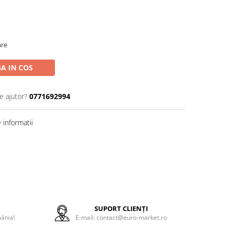
are
A IN COS
e ajutor?
0771692994
informatii
E
SUPORT CLIENȚI
mânia!
E-mail: contact@euro-market.ro