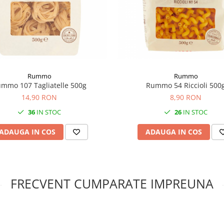
Rummo
Rummo
mmo 107 Tagliatelle 500g
Rummo 54 Riccioli 500
14,90 RON
8,90 RON
36
IN STOC
26
IN STOC
ADAUGA IN COS
ADAUGA IN COS
FRECVENT CUMPARATE IMPREUNA