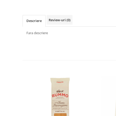
Făină italiană
Condimente & Sare
Zahăr & Îndulcitori
Review-uri
(0)
Descriere
Lapte & Condensat
Gran Cucina
Fara descriere
Creme & Esente
Paste Italiene
Orez & Polenta