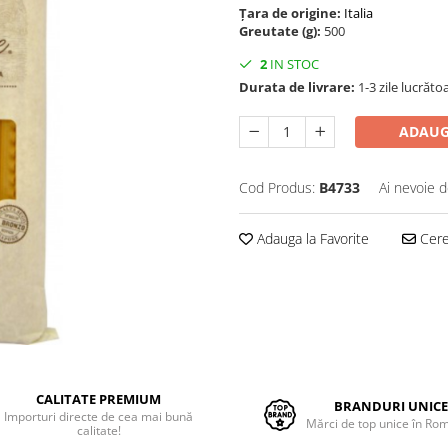
Țara de origine:
Italia
Greutate (g):
500
2
IN STOC
Durata de livrare:
1-3 zile lucrăto
ADAUG
Cod Produs:
B4733
Ai nevoie d
Adauga la Favorite
Cere 
CALITATE PREMIUM
BRANDURI UNIC
Importuri directe de cea mai bună
Mărci de top unice în Ro
calitate!