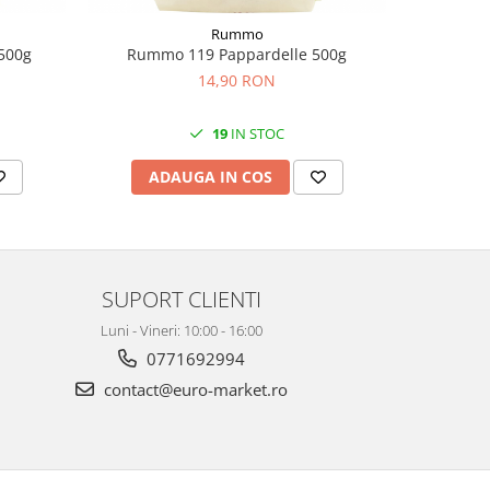
Rummo
500g
Rummo 119 Pappardelle 500g
Rumm
14,90 RON
19
IN STOC
ADAUGA IN COS
AD
SUPORT CLIENTI
Luni - Vineri: 10:00 - 16:00
0771692994
contact@euro-market.ro