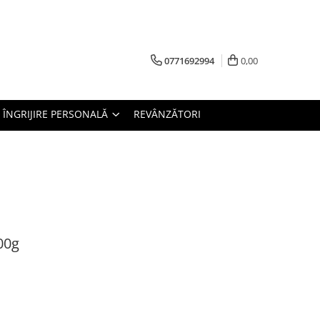
0771692994
0,00
ÎNGRIJIRE PERSONALĂ
REVÂNZĂTORI
00g