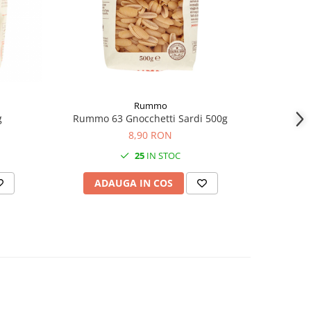
Rummo
g
Rumm
Rummo 63 Gnocchetti Sardi 500g
8,90 RON
25
IN STOC
AD
ADAUGA IN COS