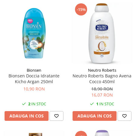
-15%
Bionsen
Neutro Roberts
Bionsen Doccia Idratante
Neutro Roberts Bagno Avena
Kicho Argan 250ml
Cocco 450ml
10,90 RON
18,90 RON
16,07 RON
2
IN STOC
1
IN STOC
ADAUGA IN COS
ADAUGA IN COS