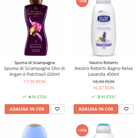
-15%
Spuma di Sciampagna
Neutro Roberts
Spuma di Sciampagna Olio di
Neutro Roberts Bagno Relax
Argan e Patchouli 650ml
Lavanda 450ml
17,50 RON
18,90 RON
16,07 RON
4
IN STOC
2
IN STOC
ADAUGA IN COS
ADAUGA IN COS
-15%