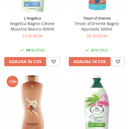
L'Angelica
Tesori d'Oriente
Angelica Bagno Cotone
Tesori d'Oriente Bagno
Muschio Bianco 450ml
Ayurveda 500ml
14,50 RON
29,90 RON
19
IN STOC
2
IN STOC
ADAUGA IN COS
ADAUGA IN COS
-15%