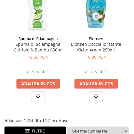
Făină italiană
Condimente & Sare
Zahăr & Îndulcitori
Lapte & Condensat
Gran Cucina
Spuma di Sciampagna
Bionsen
Spuma di Sciampagna
Bionsen Doccia Idratante
M
Creme & Esente
Cetriolo & Bambu 650ml
Kicho Argan 250ml
Paste Italiene
16,50 RON
10,90 RON
Orez & Polenta
9
IN STOC
2
IN STOC
ADAUGA IN COS
ADAUGA IN COS
Afiseaza:
1-
24
din
117
produse
FILTRE