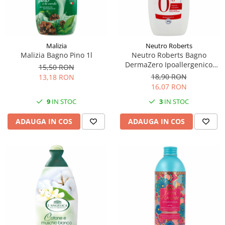
Malizia
Neutro Roberts
Malizia Bagno Pino 1l
Neutro Roberts Bagno
DermaZero Ipoallergenico
15,50 RON
450ml
18,90 RON
13,18 RON
16,07 RON
9
IN STOC
3
IN STOC
ADAUGA IN COS
ADAUGA IN COS