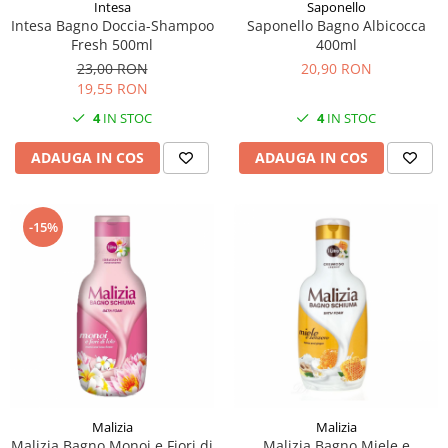
Intesa
Saponello
Intesa Bagno Doccia-Shampoo
Saponello Bagno Albicocca
Fresh 500ml
400ml
23,00 RON
20,90 RON
19,55 RON
4
IN STOC
4
IN STOC
ADAUGA IN COS
ADAUGA IN COS
-15%
Malizia
Malizia
Malizia Bagno Monoi e Fiori di
Malizia Bagno Miele e