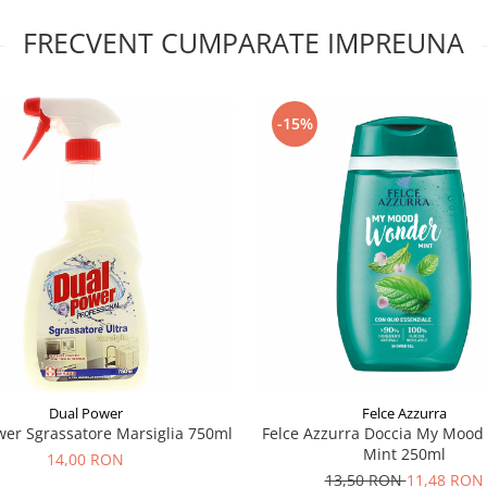
FRECVENT CUMPARATE IMPREUNA
-15%
Dual Power
Felce Azzurra
wer Sgrassatore Marsiglia 750ml
Felce Azzurra Doccia My Moo
Mint 250ml
14,00 RON
13,50 RON
11,48 RON