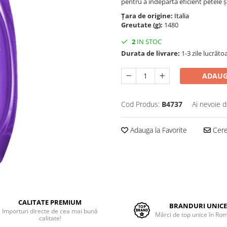
pentru a îndepărta eficient petele și
Țara de origine:
Italia
Greutate (g):
1480
2
IN STOC
Durata de livrare:
1-3 zile lucrăto
ADAUG
Cod Produs:
B4737
Ai nevoie d
Adauga la Favorite
Cere 
CALITATE PREMIUM
BRANDURI UNIC
Importuri directe de cea mai bună
Mărci de top unice în Ro
calitate!