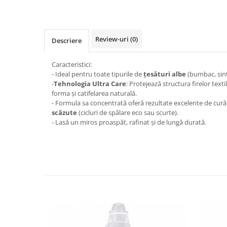
Făină italiană
Condimente & Sare
Zahăr & Îndulcitori
Review-uri
(0)
Descriere
Lapte & Condensat
Gran Cucina
Caracteristici:
- Ideal pentru toate tipurile de
țesături albe
(bumbac, sinte
Creme & Esente
-
Tehnologia Ultra Care
: Protejează structura firelor text
Paste Italiene
forma și catifelarea naturală.
- Formula sa concentrată oferă rezultate excelente de curăț
Orez & Polenta
scăzute
(cicluri de spălare eco sau scurte).
- Lasă un miros proaspăt, rafinat și de lungă durată.