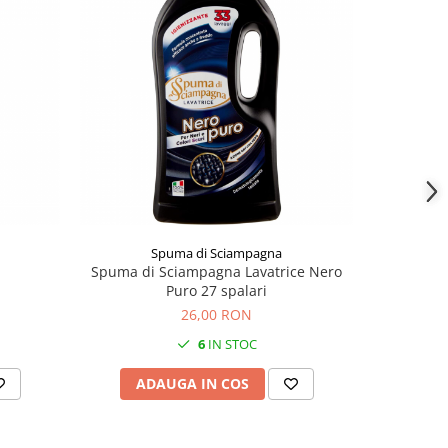
Spuma di Sciampagna
Spuma di Sciampagna Lavatrice Nero
Fabulos
Puro 27 spalari
26,00 RON
6
IN STOC
ADAUGA IN COS
AD