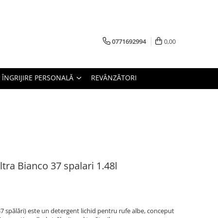
0771692994
0,00
ÎNGRIJIRE PERSONALĂ
REVÂNZĂTORI
tra Bianco 37 spalari 1.48l
7 spălări) este un detergent lichid pentru rufe albe, conceput