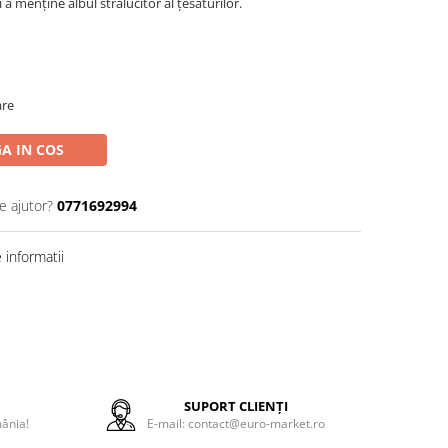
 a menține albul strălucitor al țesăturilor.
are
A IN COS
e ajutor?
0771692994
informatii
E
SUPORT CLIENȚI
mânia!
E-mail: contact@euro-market.ro