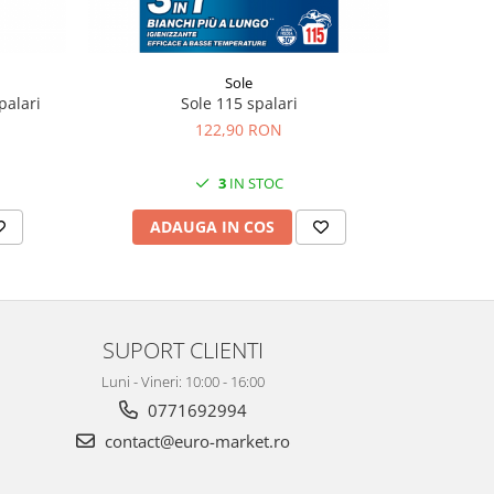
Sole
palari
Sole 115 spalari
Spuma d
122,90 RON
3
IN STOC
ADAUGA IN COS
AD
SUPORT CLIENTI
Luni - Vineri: 10:00 - 16:00
0771692994
contact@euro-market.ro