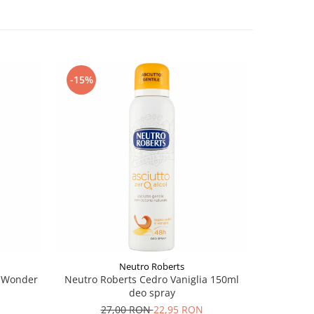
-15%
Neutro Roberts
d Wonder
Neutro Roberts Cedro Vaniglia 150ml
Coccolino
deo spray
27,00 RON
22,95 RON