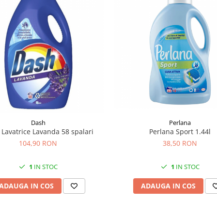
Perlana
Dash
Perlana Sport 1.44l
Lavatrice Lavanda 58 spalari
38,50 RON
104,90 RON
1
IN STOC
1
IN STOC
ADAUGA IN COS
ADAUGA IN COS