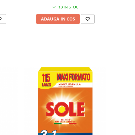
13
IN STOC
ADAUGA IN COS
AD