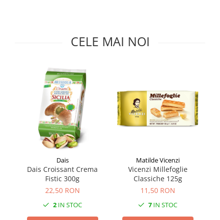
Făină italiană
Condimente & Sare
Zahăr & Îndulcitori
CELE MAI NOI
Lapte & Condensat
Gran Cucina
Creme & Esente
Paste Italiene
Orez & Polenta
Matilde Vicenzi
Dais
Vicenzi Millefoglie
Dais Croissant Crema
K
Classiche 125g
Fistic 300g
11,50 RON
22,50 RON
7
IN STOC
2
IN STOC