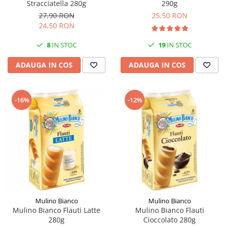
Stracciatella 280g
290g
27,90 RON
25,50 RON
24,50 RON
8
IN STOC
19
IN STOC
ADAUGA IN COS
ADAUGA IN COS
-16%
-12%
Mulino Bianco
Mulino Bianco
Mulino Bianco Flauti Latte
Mulino Bianco Flauti
280g
Cioccolato 280g