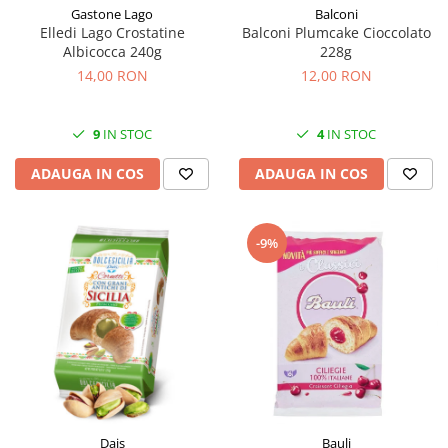
Gastone Lago
Balconi
Elledi Lago Crostatine
Balconi Plumcake Cioccolato
Albicocca 240g
228g
14,00 RON
12,00 RON
9
IN STOC
4
IN STOC
ADAUGA IN COS
ADAUGA IN COS
-9%
Dais
Bauli