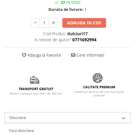
27
IN STOC
Făină italiană
Durata de livrare:
1
Condimente & Sare
Zahăr & Îndulcitori
ADAUGA IN COS
Lapte & Condensat
Cod Produs:
dulciuri17
Gran Cucina
Ai nevoie de ajutor?
0771692994
Creme & Esente
Paste Italiene
Adauga la Favorite
Cere informatii
Orez & Polenta
CALITATE PREMIUM
TRANSPORT GRATUIT
Importuri directe de cea mai bună
Pentru comenzi mai mari de 400 lei!
calitate!
Descriere
Fara descriere