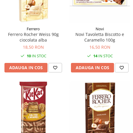
Ferrero
Novi
Ferrero Rocher Weiss 90g
Novi Tavoletta Biscotto e
ciocolata alba
Caramello 100g
18,50 RON
16,50 RON
10
IN STOC
14
IN STOC
ADAUGA IN COS
ADAUGA IN COS