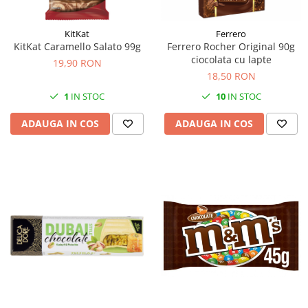
KitKat
Ferrero
KitKat Caramello Salato 99g
Ferrero Rocher Original 90g
ciocolata cu lapte
19,90 RON
18,50 RON
1
IN STOC
10
IN STOC
ADAUGA IN COS
ADAUGA IN COS