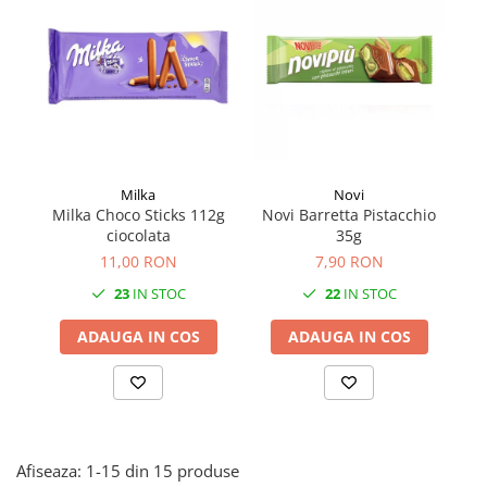
Făină italiană
Condimente & Sare
Zahăr & Îndulcitori
Lapte & Condensat
Gran Cucina
Creme & Esente
Paste Italiene
Milka
Novi
Milka Choco Sticks 112g
Novi Barretta Pistacchio
Orez & Polenta
ciocolata
35g
11,00 RON
7,90 RON
23
IN STOC
22
IN STOC
ADAUGA IN COS
ADAUGA IN COS
Afiseaza:
1-
15
din
15
produse